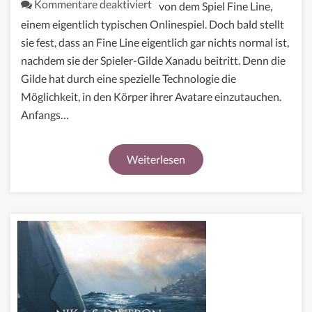
für
Kommentare deaktiviert
von dem Spiel Fine Line,
Fine
einem eigentlich typischen Onlinespiel. Doch bald stellt
Line
sie fest, dass an Fine Line eigentlich gar nichts normal ist,
1
nachdem sie der Spieler-Gilde Xanadu beitritt. Denn die
–
Gilde hat durch eine spezielle Technologie die
Create
Möglichkeit, in den Körper ihrer Avatare einzutauchen.
your
Anfangs…
character
Weiterlesen