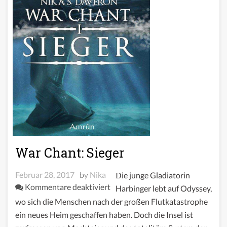
War Chant: Sieger
Februar 28, 2017
by
Nika
Die junge Gladiatorin
für
Kommentare deaktiviert
Harbinger lebt auf Odyssey,
War
wo sich die Menschen nach der großen Flutkatastrophe
Chant:
ein neues Heim geschaffen haben. Doch die Insel ist
Sieger