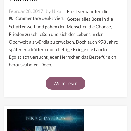
Februar 28, 2017
by
Nika
Einst verbannten die
für
Kommentare deaktiviert
Götter alles Böse in die
Hourglass
Schattenwelt und gaben den Menschen die Chance,
Wars
Frieden zu schließen und sich des Lebens in der
I:
Oberwelt als würdig zu erweisen. Doch auch 998 Jahre
Jahr
später erschüttern noch heftige Kriege die Länder.
der
Egoistisch versucht jeder Herrscher, das Beste für sich
Flamme
herauszuholen. Doch…
Weiterlesen