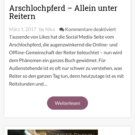
Arschlochpferd – Allein unter
Reitern
für
März 1, 2017
by
Nika
Kommentare deaktiviert
Arschloc
Tausende von Likes hat die Social Media-Seite vom
–
Arschlochpferd, die augenzwinkernd die Online- und
Allein
Offline-Gemeinschaft der Reiter beleuchtet – nun wird
unter
dem Phänomen ein ganzes Buch gewidmet. Für
Reitern
Außenstehende ist es oft nur schwer zu verstehen, was
Reiter so den ganzen Tag tun, denn heutzutage ist es mit
Reitstunden und…
Weiterlesen