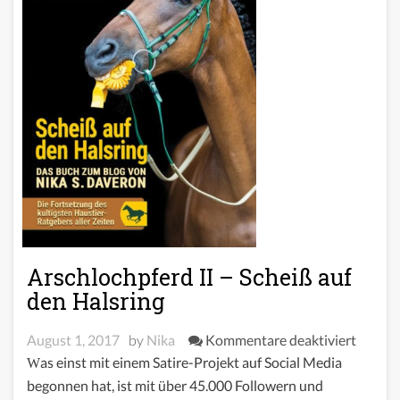
Arschlochpferd II – Scheiß auf
den Halsring
für
August 1, 2017
by
Nika
Kommentare deaktiviert
Arschl
Was einst mit einem Satire-Projekt auf Social Media
II
begonnen hat, ist mit über 45.000 Followern und