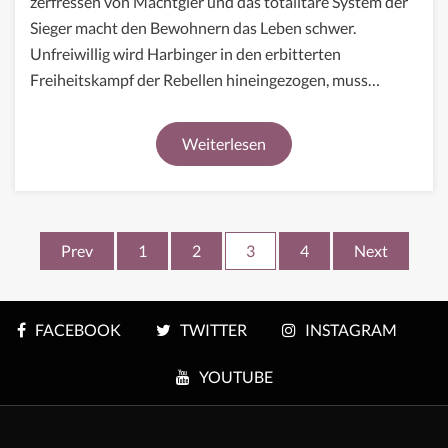
zerfressen von Machtgier und das totalitäre System der
Sieger macht den Bewohnern das Leben schwer.
Unfreiwillig wird Harbinger in den erbitterten
Freiheitskampf der Rebellen hineingezogen, muss…
Weiterlesen
Seitennummerierung
Prev
1
2
3
4
Next
der
Beiträge
FACEBOOK
TWITTER
INSTAGRAM
YOUTUBE