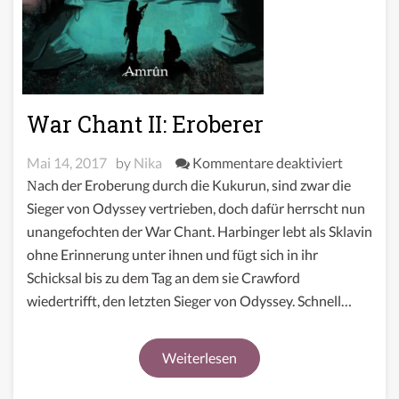
War Chant II: Eroberer
für
Mai 14, 2017
by
Nika
Kommentare deaktiviert
War
Nach der Eroberung durch die Kukurun, sind zwar die
Chant
Sieger von Odyssey vertrieben, doch dafür herrscht nun
II:
unangefochten der War Chant. Harbinger lebt als Sklavin
Eroberer
ohne Erinnerung unter ihnen und fügt sich in ihr
Schicksal bis zu dem Tag an dem sie Crawford
wiedertrifft, den letzten Sieger von Odyssey. Schnell…
Weiterlesen