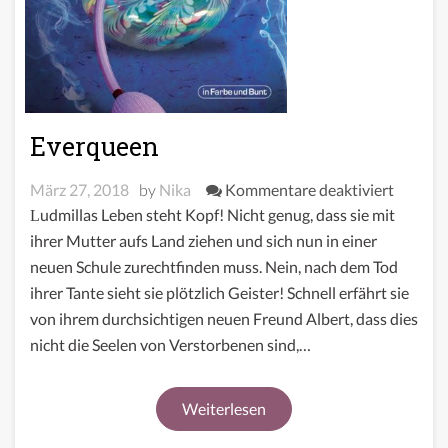
Everqueen
für
März 27, 2018
by
Nika
Kommentare deaktiviert
Everqu
Ludmillas Leben steht Kopf! Nicht genug, dass sie mit
ihrer Mutter aufs Land ziehen und sich nun in einer
neuen Schule zurechtfinden muss. Nein, nach dem Tod
ihrer Tante sieht sie plötzlich Geister! Schnell erfährt sie
von ihrem durchsichtigen neuen Freund Albert, dass dies
nicht die Seelen von Verstorbenen sind,…
Weiterlesen