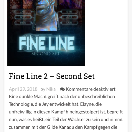
Fine Line 2 – Second Set
für
April 29, 2018
by
Nika
Kommentare deaktiviert
Fine
Eine dunkle Macht greift nach der unbeschreiblichen
Line
Technologie, die Jey entwickelt hat. Elayne, die
2
unfreiwillig in diesen Kampf hineingestolpert ist, begreift
–
nun, was es heißt, ein Teil der Wächter zu sein und nimmt
Second
zusammen mit der Gilde Xanadu den Kampf gegen die
Set