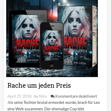
Rache um jeden Preis
für
April 29, 2018
by
Nika
Kommentare deaktiviert
Rache
Als seine Tochter brutal ermordet wurde, brach für Leo
um
eine Welt zusammen. Der ehemalige Cop lebt