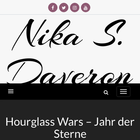
Skip
to
Nika S.
content
Daveron
AUTORIN
Hourglass Wars – Jahr der
Sterne