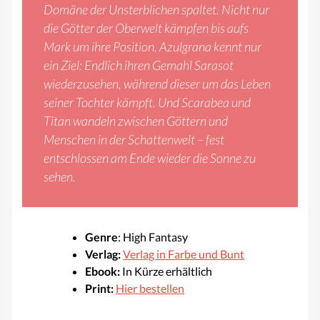
Domäne der Unsterblichen spaltet. Nicht nur
die Götter der Oberwelt kämpfen bis aufs
Mark um ihre Position. Azulgrana kennt nur
ein Ziel: Endlich ihren Gemahl Sarasot
wiederzusehen, während dieser um das Leben
seiner Tochter kämpft. Und Scarabea und
Titan wandeln zwischen Göttern und
Menschen in der Schattenwelt – fest
entschlossen am Ende wieder die Sonne zu
sehen.
Genre
: High Fantasy
Verlag:
Verlag in Farbe und Bunt
Ebook:
In Kürze erhältlich
Print:
Hier bestellen