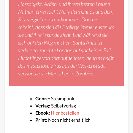
Hassobjekt, Arden, und ihrem besten Freund
Nathaniel versucht Nelly dem Chaos und dem
Blutvergießen zu entkommen. Doch es
scheint, dass sich die Schlinge immer enger um
sie und ihre Freunde zieht. Und während sie
sich auf den Weg machen, Santa Anita zu
verlassen, möchte London auf gar keinen Fall
Flüchtlinge von dort aufnehmen, denn es heißt,
das mysteriöse Virus aus der Wolkenstadt
verwandle die Menschen in Zombies.
Genre
: Steampunk
Verlag:
Selbstverlag
Ebook:
Hier bestellen
Print:
Noch nicht erhältlich