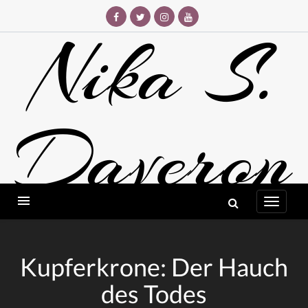
Skip
to
Nika S.
content
Daveron
AUTORIN
Kupferkrone: Der Hauch
des Todes