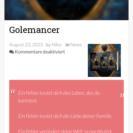
Golemancer
August 23, 2023
by
Nika
in
News
für
Kommentare deaktiviert
Golemancer
Ein Fehler kostet dich das Leben, das du
kanntest.
Ein Fehler kostet dich die Liebe deiner Familie.
Ein Fehler verändert deine Welt so nachhaltig,