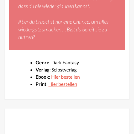
dass du nie wieder glauben kannst.
Aber du brauchst nur eine Chance, um alles
wiedergutzumachen … Bist du bereit sie zu
nutzen?
Genre
: Dark Fantasy
Verlag:
Selbstverlag
Ebook:
Hier bestellen
Print
:
Hier bestellen