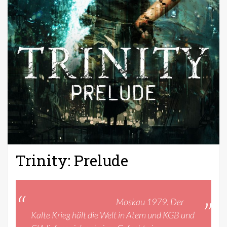
Trinity: Prelude
Januar 22, 2017
by
Nika
in
Bücher
für
Kommentare deaktiviert
Moskau 1979. Der
Trinity:
Kalte Krieg hält die Welt in Atem und KGB und
Prelude